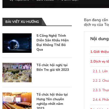
Bạn đang cần 
BÀI VIẾT XU HƯỚNG
dịch vụ của To
5 Công Nghệ Trình
Nội dung 
Diễn Sân Khấu Hiện
Đại Không Thể Bỏ
Qua
Giới thiệ
Dịch vụ t
Tổ chức hội nghị tại
Bến Tre giá tốt 2023
1. Lên
2. Chu
3. Thự
Tổ chức hội thảo tại
Hưng Yên chuyên
4. Phâ
nghiệp nhất năm
2023