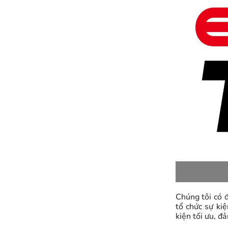
Chúng tôi có 
tổ chức sự ki
kiện tối ưu, đ