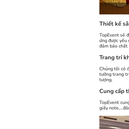
Thiết kế s
TopEvent sẽ đ
ứng được yêu c
đảm bảo chất 
Trang trí 
Chúng tôi có 
tưởng trang t
tượng.
Cung cấp th
TopEvent cung 
giấy note,…đả