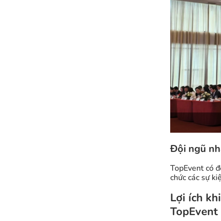
Đội ngũ nh
TopEvent có đ
chức các sự k
Lợi ích kh
TopEvent