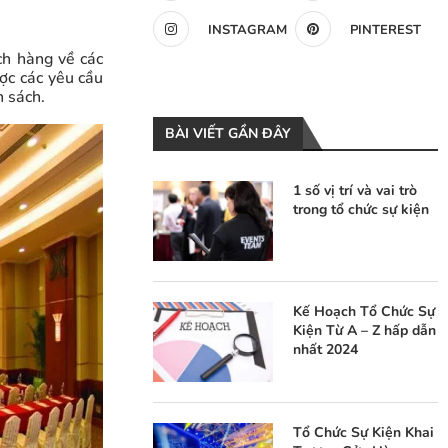
INSTAGRAM
PINTEREST
ch hàng về các
ợc các yêu cầu
 sách.
BÀI VIẾT GẦN ĐÂY
1 số vị trí và vai trò
trong tổ chức sự kiện
Kế Hoạch Tổ Chức Sự
Kiện Từ A – Z hấp dẫn
nhất 2024
Tổ Chức Sự Kiện Khai