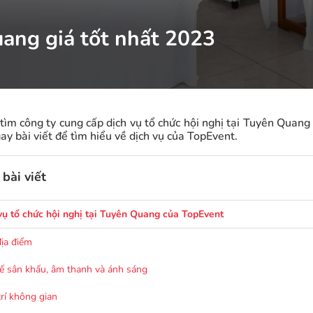
uang giá tốt nhất 2023
ìm công ty cung cấp dịch vụ tổ chức hội nghị tại Tuyên Quang g
y bài viết để tìm hiểu về dịch vụ của TopEvent.
bài viết
vụ tổ chức hội nghị tại Tuyên Quang của TopEvent
ịa điểm
kế sân khấu, âm thanh và ánh sáng
trí không gian