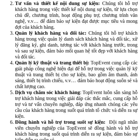
Tư vấn và thiết kế nội dung sự kiện:
Chúng tôi hỗ trợ
khách hàng trong việc thiết kế nội dung sự kiện, từ lựa chọn
chủ đề, chương trình, hoạt động phụ trợ, chương trình văn
nghệ, v.v… để đảm bảo sự kiện đạt được mục tiêu và mong
đợi của khách hàng.
Quản lý khách hàng và đối tác:
Chúng tôi hỗ trợ khách
hàng trong việc quản lý danh sách khách hàng và đối tác, xử
lý đăng ký, ghi danh, tương tác với khách hàng trước, trong
và sau sự kiện, đảm bảo mối quan hệ tốt đẹp với khách hàng
và đối tác.
Quản lý kỹ thuật và trang thiết bị:
TopEvent cung cấp các
giải pháp công nghệ hiện đại để hỗ trợ trong việc quản lý kỹ
thuật và trang thiết bị cho sự kiện, bao gồm âm thanh, ánh
sáng, thiết bị trình chiếu, v.v… đảm bảo hoạt động suôn sẻ và
chất lượng cao.
Dịch vụ chăm sóc khách hàng
: TopEvent luôn sẵn sàng hỗ
trợ khách hàng trong việc giải đáp các thắc mắc, cung cấp hỗ
trợ và tư vấn chuyên nghiệp, đáp ứng nhanh chóng các yêu
cầu của khách hàng trong suốt quá trình tổ chức và diễn ra sự
kiện.
Đồng hành và hỗ trợ trong suốt sự kiện:
Đội ngũ nhân
viên chuyên nghiệp của TopEvent sẽ đồng hành và hỗ trợ
khách hàng trong suốt quá trình diễn ra sự kiện, đảm bảo sự
kiện diễn ra suôn sẻ.