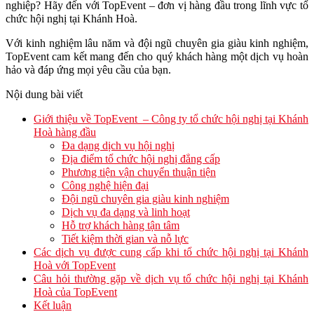
nghiệp? Hãy đến với TopEvent – đơn vị hàng đầu trong lĩnh vực tổ
chức hội nghị tại Khánh Hoà.
Với kinh nghiệm lâu năm và đội ngũ chuyên gia giàu kinh nghiệm,
TopEvent cam kết mang đến cho quý khách hàng một dịch vụ hoàn
hảo và đáp ứng mọi yêu cầu của bạn.
Nội dung bài viết
Giới thiệu về TopEvent – Công ty tổ chức hội nghị tại Khánh
Hoà hàng đầu
Đa dạng dịch vụ hội nghị
Địa điểm tổ chức hội nghị đẳng cấp
Phương tiện vận chuyển thuận tiện
Công nghệ hiện đại
Đội ngũ chuyên gia giàu kinh nghiệm
Dịch vụ đa dạng và linh hoạt
Hỗ trợ khách hàng tận tâm
Tiết kiệm thời gian và nỗ lực
Các dịch vụ được cung cấp khi tổ chức hội nghị tại Khánh
Hoà với TopEvent
Câu hỏi thường gặp về dịch vụ tổ chức hội nghị tại Khánh
Hoà của TopEvent
Kết luận