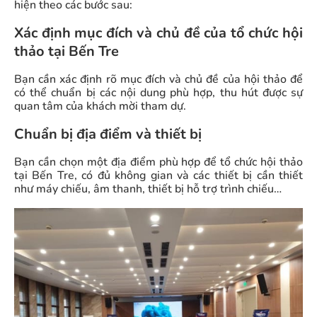
hiện theo các bước sau:
Dịch vụ tổ chức hội thảo tại Bến Tre của TopEvent
Xác định mục đích và chủ đề của tổ chức hội
Một số dịch vụ mà TopEvent cung cấp:
thảo tại Bến Tre
Vì sao nên lựa chọn dịch vụ tổ chức hội thảo tại
Bạn cần xác định rõ mục đích và chủ đề của hội thảo để
Bến Tre của chúng tôi?
có thể chuẩn bị các nội dung phù hợp, thu hút được sự
quan tâm của khách mời tham dự.
Chuẩn bị địa điểm và thiết bị
Bạn cần chọn một địa điểm phù hợp để tổ chức hội thảo
tại Bến Tre, có đủ không gian và các thiết bị cần thiết
như máy chiếu, âm thanh, thiết bị hỗ trợ trình chiếu…