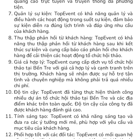
quảng cáo trực tuyến và truyền thông đa phương
tiện.
Quản lý sự kiện: TopEvent có khả năng quản lý và
điều hành các hoạt động trong suốt sự kiện, đảm bảo
sự kiện diễn ra đúng lịch trình và đáp ứng nhu cầu
của khách hàng.
Thu thập phản hồi từ khách hàng: TopEvent có khả
năng thu thập phản hồi từ khách hàng sau khi kết
thúc sự kiện và cung cấp báo cáo phản hồi cho khách
hàng để cải thiện các hoạt động tổ chức hội thảo.
Giá cả hợp lý: TopEvent cung cấp dịch vụ tổ chức hội
thảo tại Bến Tre với giá cả hợp lý và cạnh tranh trên
thị trường. Khách hàng sẽ nhận được sự hỗ trợ tận
tình và chuyên nghiệp mà không phải trả quá nhiều
chi phí.
Độ tin cậy: TopEvent đã từng thực hiện thành công
nhiều dự án tổ chức hội thảo tại Bến Tre và các địa
điểm khác trên toàn quốc. Độ tin cậy của công ty đã
được khách hàng đánh giá cao.
Tính sáng tạo: TopEvent có khả năng sáng tạo và
đưa ra các ý tưởng mới mẻ, phù hợp với yêu cầu và
mục tiêu của khách hàng.
Phối hợp tốt với các đối tác: TopEvent có mối quan hệ