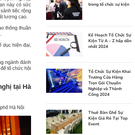
trong tổ chức sự kiện
sạn này có sức
sảnh tiệc rộng
hất lượng cao.
iao thông thuận
.
Kế Hoạch Tổ Chức Sự
Kiện Từ A – Z hấp dẫn
ể dục hiện đại,
nhất 2024
ong ngành đánh
 để tổ chức hội
Tổ Chức Sự Kiện Khai
Trương Cửa Hàng
Trọn Gói Chuyên
ghị tại Hà
Nghiệp và Thành
Công 2024
 phố Hà Nội
Thuê Bàn Ghế Sự
Kiện Giá Rẻ Tại Top
Event