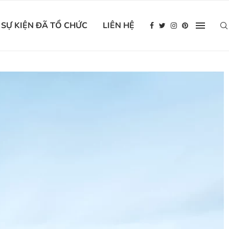
SỰ KIỆN ĐÃ TỔ CHỨC
LIÊN HỆ