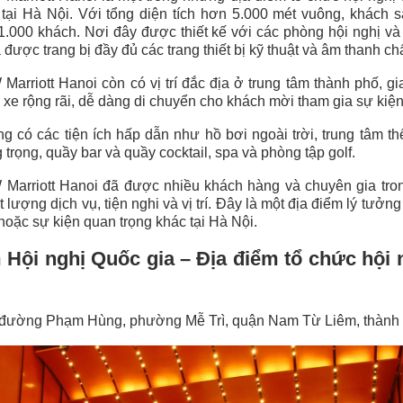
 tại Hà Nội. Với tổng diện tích hơn 5.000 mét vuông, khách 
1.000 khách. Nơi đây được thiết kế với các phòng hội nghị và 
và được trang bị đầy đủ các trang thiết bị kỹ thuật và âm thanh c
arriott Hanoi còn có vị trí đắc địa ở trung tâm thành phố, g
ể xe rộng rãi, dễ dàng di chuyển cho khách mời tham gia sự kiện
 có các tiện ích hấp dẫn như hồ bơi ngoài trời, trung tâm th
trọng, quầy bar và quầy cocktail, spa và phòng tập golf.
Marriott Hanoi đã được nhiều khách hàng và chuyên gia tr
t lượng dịch vụ, tiện nghi và vị trí. Đây là một địa điểm lý tưởng
 hoặc sự kiện quan trọng khác tại Hà Nội.
 Hội nghị Quốc gia – Địa điểm tổ chức hội n
7 đường Phạm Hùng, phường Mễ Trì, quận Nam Từ Liêm, thành