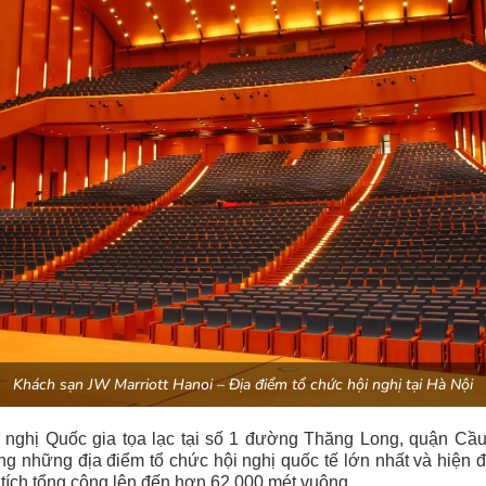
Khách sạn JW Marriott Hanoi – Địa điểm tổ chức hội nghị tại Hà Nội
 nghị Quốc gia tọa lạc tại số 1 đường Thăng Long, quận Cầu
ng những địa điểm tổ chức hội nghị quốc tế lớn nhất và hiện đạ
tích tổng cộng lên đến hơn 62.000 mét vuông.