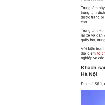
Trung tâm này 
trung tâm dịc
được trang bị 
cao.
Trung tâm Hội 
lái xe và gần
quầy bar, trun
Với kiến trúc 
địa điểm
tổ c
nghiệp và các
Khách sạn
Hà Nội
Địa chỉ: Số 1