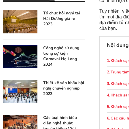
có nhiều lựa c
Tuy nhiên, việ
Tổ chức hội nghị tại
tìm một địa đ
Hải Dương giá rẻ
địa điểm tổ c
2023
của bạn.
Nội dung 
Công nghệ sử dụng
trong sự kiện
Carnaval Hạ Long
Khách sạn
2024
Trung tâm
Thiết kế sân khấu hội
Khách sạn
nghị chuyên nghiệp
2023
Khách sạn
Khách sạn
Các loại hình biểu
Các câu h
diễn nghệ thuật
truyền thống Việt