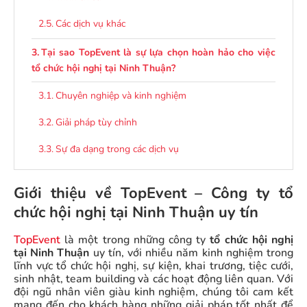
Các dịch vụ khác
Tại sao TopEvent là sự lựa chọn hoàn hảo cho việc
tổ chức hội nghị tại Ninh Thuận?
Chuyên nghiệp và kinh nghiệm
Giải pháp tùy chỉnh
Sự đa dạng trong các dịch vụ
Tinh thần hợp tác
Giới thiệu về TopEvent – Công ty tổ
Tập trung vào chi tiết
chức hội nghị tại Ninh Thuận uy tín
Chất lượng và hiệu quả
TopEvent
là một trong những công ty
tổ chức hội nghị
tại Ninh Thuận
uy tín, với nhiều năm kinh nghiệm trong
Các dịch vụ thêm
lĩnh vực tổ chức hội nghị, sự kiện, khai trương, tiệc cưới,
sinh nhật, team building và các hoạt động liên quan. Với
Câu hỏi thường gặp về dịch vụ tổ chức hội nghị tại
đội ngũ nhân viên giàu kinh nghiệm, chúng tôi cam kết
Ninh Thuận
mang đến cho khách hàng những giải pháp tốt nhất để