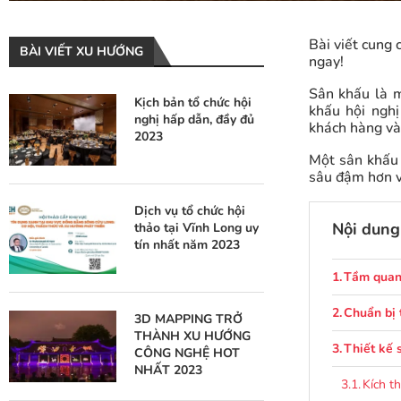
Bài viết cung 
BÀI VIẾT XU HƯỚNG
ngay!
Sân khấu là m
Kịch bản tổ chức hội
khấu hội nghị
nghị hấp dẫn, đầy đủ
khách hàng và
2023
Một sân khấu 
sâu đậm hơn v
Dịch vụ tổ chức hội
Nội dung 
thảo tại Vĩnh Long uy
tín nhất năm 2023
Tầm quan 
Chuẩn bị 
3D MAPPING TRỞ
THÀNH XU HƯỚNG
Thiết kế 
CÔNG NGHỆ HOT
NHẤT 2023
Kích t