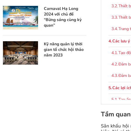
Thiết 
Carnaval Hạ Long
2024 với chủ đề
Thiết 
“Bừng sáng cùng kỳ
quan”
Trang 
Các lưu ý
Kỹ năng quản lý thời
gian tổ chức hội thảo
Tạo độ
năm 2023
Đảm bả
Đảm bả
Các lợi í
Tạo ấn
Tăng k
Tầm quan 
Tạo ra
Sân khấu hội 