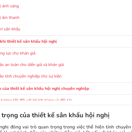
bị ánh sáng
bị âm thanh
trí sân khấu
 khi thiết kế sân khấu hội nghị
ng lực cho khán giả
o an toàn cho diễn giả và khán giả
o tính chuyên nghiệp cho sự kiện
ch của thiết kế sân khấu hội nghị chuyên nghiệp
 tượng tốt đối với khách hàng và đối tác
hả năng giao tiếp và hiệu quả của sự kiện
trọng của thiết kế sân khấu hội nghị
 ấn tượng đẹp và chuyên nghiệp trên mạng xã hội
nghị đóng vai trò quan trọng trong việc thể hiện tính chuyên