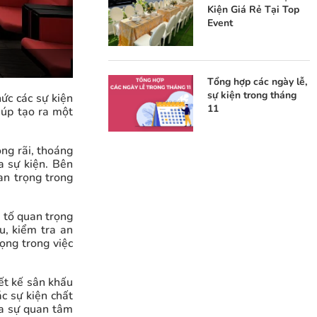
Kiện Giá Rẻ Tại Top
Event
Tổng hợp các ngày lễ,
sự kiện trong tháng
hức các sự kiện
11
iúp tạo ra một
ng rãi, thoáng
a sự kiện. Bên
an trọng trong
u tố quan trọng
u, kiểm tra an
ọng trong việc
ết kế sân khấu
ác sự kiện chất
ra sự quan tâm