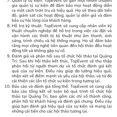
Quản lý sự kiện: TopEvent sẽ gán một nhóm chuyên
gia quản lý sự kiện để đảm bảo mọi hoạt động diễn
ra một cách trơn tru và hiệu quả. Họ sẽ theo dõi tiến
độ, giám sát các hoạt động, quản lý diễn giả và đảm
bảo sự hài lòng của khách hàng.
Hỗ trợ kỹ thuật: TopEvent sẽ cung cấp nhân viên kỹ
thuật chuyên nghiệp để hỗ trợ trong việc cài đặt và
vận hành các thiết bị kỹ thuật như âm thanh, ánh
sáng, trình chiếu và hệ thống mạng. Họ sẽ đảm bảo
rằng mọi công nghệ liên quan đến hội thảo đều hoạt
động tốt và không gặp sự cố.
Đánh giá và phản hồi sau tổ chức hội thảo tại Quảng
Trị: Sau khi hội thảo kết thúc, TopEvent sẽ thu thập
phản hồi từ người tham dự và tổ chức đánh giá kết
quả của sự kiện. Điều này giúp đo lường hiệu quả,
nhận xét về điểm mạnh và yếu của hội thảo, và từ đó
cải thiện các lần tổ chức sự kiện trong tương lai.
Báo cáo và đánh giá tổng thể: TopEvent sẽ cung cấp
báo cáo tổng kết về toàn bộ quá trình tổ chức hội
thảo tại Quảng Trị, bao gồm các chỉ số thành công,
phản hồi từ khách hàng và đánh giá chung. Điều này
giúp bạn đánh giá hiệu quả của sự kiện và mang lại
những cải tiến cho các hội thảo tương lai.