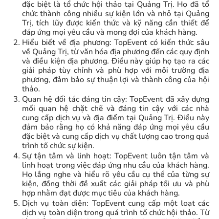
đặc biệt là tổ chức hội thảo tại Quảng Trị. Họ đã tổ
chức thành công nhiều sự kiện lớn và nhỏ tại Quảng
Trị, tích lũy được kiến thức và kỹ năng cần thiết để
đáp ứng mọi yêu cầu và mong đợi của khách hàng.
Hiểu biết về địa phương: TopEvent có kiến thức sâu
về Quảng Trị, từ văn hóa địa phương đến các quy định
và điều kiện địa phương. Điều này giúp họ tạo ra các
giải pháp tùy chỉnh và phù hợp với môi trường địa
phương, đảm bảo sự thuận lợi và thành công của hội
thảo.
Quan hệ đối tác đáng tin cậy: TopEvent đã xây dựng
mối quan hệ chặt chẽ và đáng tin cậy với các nhà
cung cấp dịch vụ và địa điểm tại Quảng Trị. Điều này
đảm bảo rằng họ có khả năng đáp ứng mọi yêu cầu
đặc biệt và cung cấp dịch vụ chất lượng cao trong quá
trình tổ chức sự kiện.
Sự tận tâm và linh hoạt: TopEvent luôn tận tâm và
linh hoạt trong việc đáp ứng nhu cầu của khách hàng.
Họ lắng nghe và hiểu rõ yêu cầu cụ thể của từng sự
kiện, đồng thời đề xuất các giải pháp tối ưu và phù
hợp nhằm đạt được mục tiêu của khách hàng.
Dịch vụ toàn diện: TopEvent cung cấp một loạt các
dịch vụ toàn diện trong quá trình tổ chức hội thảo. Từ