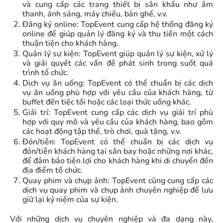
và cung cấp các trang thiết bị sân khấu như âm
thanh, ánh sáng, máy chiếu, bàn ghế, v.v.
Đăng ký online: TopEvent cung cấp hệ thống đăng ký
online để giúp quản lý đăng ký và thu tiền một cách
thuận tiện cho khách hàng.
Quản lý sự kiện: TopEvent giúp quản lý sự kiện, xử lý
và giải quyết các vấn đề phát sinh trong suốt quá
trình tổ chức.
Dịch vụ ăn uống: TopEvent có thể chuẩn bị các dịch
vụ ăn uống phù hợp với yêu cầu của khách hàng, từ
buffet đến tiệc tối hoặc các loại thức uống khác.
Giải trí: TopEvent cung cấp các dịch vụ giải trí phù
hợp với quy mô và yêu cầu của khách hàng, bao gồm
các hoạt động tập thể, trò chơi, quà tặng, v.v.
Đón/tiễn: TopEvent có thể chuẩn bị các dịch vụ
đón/tiễn khách hàng tại sân bay hoặc những nơi khác,
để đảm bảo tiện lợi cho khách hàng khi di chuyển đến
địa điểm tổ chức.
Quay phim và chụp ảnh: TopEvent cũng cung cấp các
dịch vụ quay phim và chụp ảnh chuyên nghiệp để lưu
giữ lại kỷ niệm của sự kiện.
Với những dịch vụ chuyên nghiệp và đa dạng này,